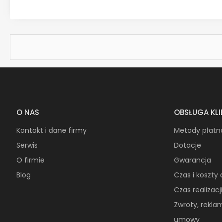
O NAS
OBSŁUGA KL
Kontakt i dane firmy
Metody płatn
Serwis
Dotacje
O firmie
Gwarancja
Blog
Czas i koszty
Czas realizac
Zwroty, rekla
umowy