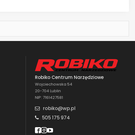
Robiko Centrum Narzędziowe
Wojciechowska 54
20-704 Lublin
NIP: 7161427581
robiko@wp.pl
505 175 974