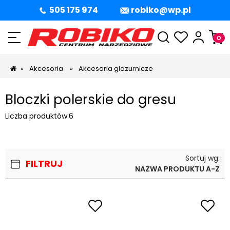
505 175 974
robiko@wp.pl
»
Akcesoria
»
Akcesoria glazurnicze
Bloczki polerskie do gresu
Liczba produktów:
6
Sortuj wg:
FILTRUJ
NAZWA PRODUKTU A-Z