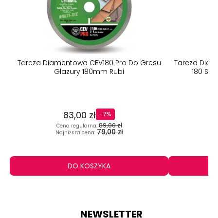
Tarcza Diamentowa CEV180 Pro Do Gresu
Tarcza Diam
Glazury 180mm Rubi
180 Sup
83,00 zł
-7%
89,00 zł
Cena regularna:
C
79,00 zł
Najniższa cena:
N
DO KOSZYKA
NEWSLETTER