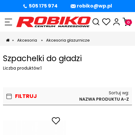
505 175 974
robiko@wp.pl
»
Akcesoria
»
Akcesoria glazurnicze
Szpachelki do gładzi
Liczba produktów:
1
Sortuj wg:
FILTRUJ
NAZWA PRODUKTU A-Z