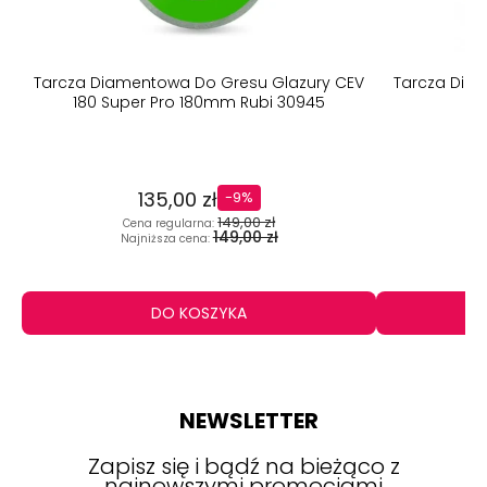
Tarcza Diamentowa Do Gresu Glazury CEV
Tarcza Dia
180 Super Pro 180mm Rubi 30945
G
135,00 zł
-9%
149,00 zł
Cena regularna:
C
149,00 zł
Najniższa cena:
N
DO KOSZYKA
NEWSLETTER
Zapisz się i bądź na bieżąco z
najnowszymi promocjami