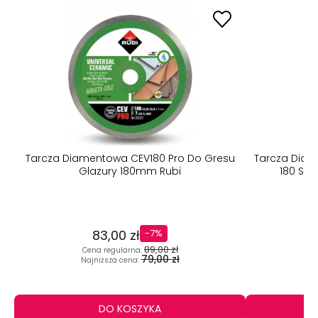
Tarcza Diamentowa CEV180 Pro Do Gresu
Tarcza Diam
Glazury 180mm Rubi
180 Sup
83,00 zł
-7%
89,00 zł
Cena regularna:
C
79,00 zł
Najniższa cena:
N
DO KOSZYKA