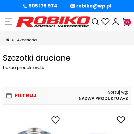
505 175 974
robiko@wp.pl
»
Akcesoria
Szczotki druciane
Liczba produktów:
14
Sortuj wg:
FILTRUJ
NAZWA PRODUKTU A-Z