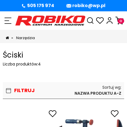
505 175 974
robiko@wp.pl
»
Narzędzia
Ściski
Liczba produktów:
4
Sortuj wg:
FILTRUJ
NAZWA PRODUKTU A-Z