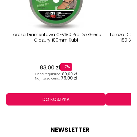
Tarcza Diamentowa CEV180 Pro Do Gresu
Tarcza Diam
Glazury 180mm Rubi
180 Sup
83,00 zł
-7%
89,00 zł
Cena regularna:
C
79,00 zł
Najniższa cena:
N
DO KOSZYKA
NEWSLETTER