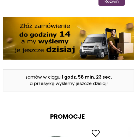
Rozwiń
do betonu?
Zaawansowana Technologia:
Nasze wiertła do
betonu wykorzystują najnowsze technologie,
które zapewniają wysoką efektywność wiercenia
w twardych materiałach takich jak beton, cegła
czy kamień.
Wysoka Jakość:
Oferujemy produkty od
renomowanych producentów, które
charakteryzują się dużą trwałością i precyzyjnym
zamów w ciągu
1 godz.
58 min.
23 sec.
wykonaniem, co gwarantuje długotrwałe
a przesyłkę wyślemy jeszcze dzisiaj!
użytkowanie.
Szeroki Asortyment:
Nasza oferta obejmuje
wiertła w różnych rozmiarach i typach,
PROMOCJE
dostosowane do różnych potrzeb i aplikacji
budowlanych.
Konkurencyjne Ceny:
Zapewniamy atrakcyjne