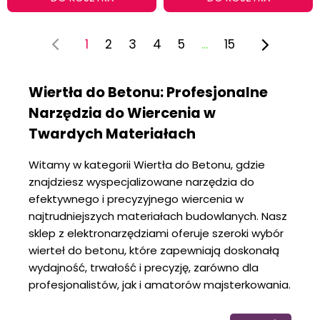
1
2
3
4
5
...
15
Wiertła do Betonu: Profesjonalne
Narzędzia do Wiercenia w
Twardych Materiałach
Witamy w kategorii Wiertła do Betonu, gdzie
znajdziesz wyspecjalizowane narzędzia do
efektywnego i precyzyjnego wiercenia w
najtrudniejszych materiałach budowlanych. Nasz
sklep z elektronarzędziami oferuje szeroki wybór
wierteł do betonu, które zapewniają doskonałą
wydajność, trwałość i precyzję, zarówno dla
profesjonalistów, jak i amatorów majsterkowania.
Dlaczego warto wybrać nasze wiertła