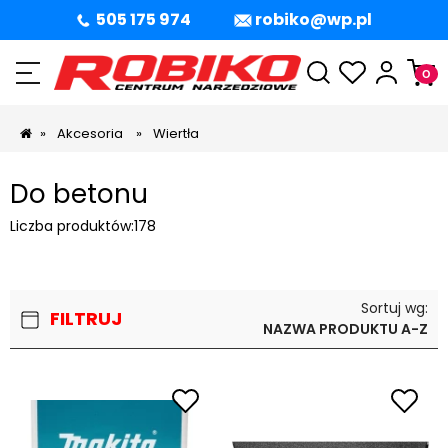
505 175 974
robiko@wp.pl
»
Akcesoria
»
Wiertła
Do betonu
Liczba produktów:
178
Sortuj wg:
FILTRUJ
NAZWA PRODUKTU A-Z