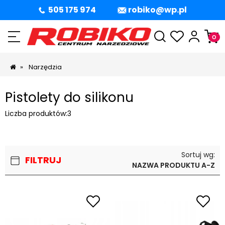
505 175 974
robiko@wp.pl
»
Narzędzia
Pistolety do silikonu
Liczba produktów:
3
Sortuj wg:
FILTRUJ
NAZWA PRODUKTU A-Z