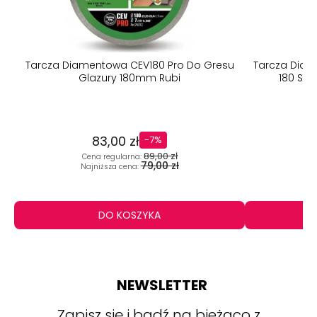
Tarcza Diamentowa CEV180 Pro Do Gresu
Tarcza Diam
Glazury 180mm Rubi
180 Sup
83,00 zł
-7%
89,00 zł
Cena regularna:
C
79,00 zł
Najniższa cena:
N
DO KOSZYKA
NEWSLETTER
Zapisz się i bądź na bieżąco z