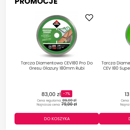
PROMOCJE
Moc
lep
Fun
cią
bez
Erg
kom
Tarcza Diamentowa CEV180 Pro Do
Tarcza Diame
Kom
Gresu Glazury 180mm Rubi
CEV 180 Supe
będ
Dl
83,00 zł
13
-7%
Nas
89,00 zł
Cena regularna:
Cena 
79,00 zł
Najniższa cena:
Najniż
dom
roz
DO KOSZYKA
Gw