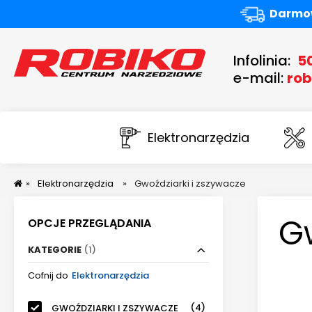
Darmow
Infolinia:
5
e-mail:
rob
Elektronarzędzia
»
Elektronarzędzia
»
Gwoździarki i zszywacze
Gw
OPCJE PRZEGLĄDANIA
KATEGORIE
(1)
Cofnij do
Elektronarzędzia
(4)
GWOŹDZIARKI I ZSZYWACZE