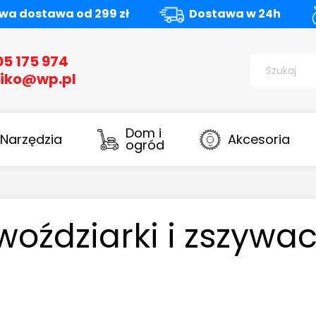
a dostawa od 299 zł
Dostawa w 24h
05 175 974
iko@wp.pl
Dom i
Narzędzia
Akcesoria
ogród
oździarki i zszywa