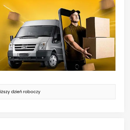
ałem, co zwiększa wszechstronność i
ane są z najwyższej jakości materiałów, co
h warunkach pracy.
iższy dzień roboczy
cz?
a pneumatyczna, akumulatorowa, elektryczna;
cyfiki Twojej pracy i potrzeb.