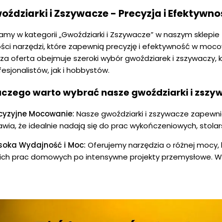
oździarki i Zszywacze - Precyzja i Efektywn
amy w kategorii „Gwoździarki i Zszywacze” w naszym sklepie z
ości narzędzi, które zapewnią precyzję i efektywność w moco
za oferta obejmuje szeroki wybór gwoździarek i zszywaczy, 
fesjonalistów, jak i hobbystów.
aczego warto wybrać nasze gwoździarki i zszy
cyzyjne Mocowanie:
Nasze gwoździarki i zszywacze zapewni
awia, że idealnie nadają się do prac wykończeniowych, stolar
oka Wydajność i Moc:
Oferujemy narzędzia o różnej mocy,
kich prac domowych po intensywne projekty przemysłowe. W
łanie.
onomiczny Design:
Ergonomiczne uchwyty i lekka konstrukc
odę i komfort pracy, minimalizując zmęczenie użytkownika
wansowane Funkcje:
Wiele modeli wyposażonych jest w funkc