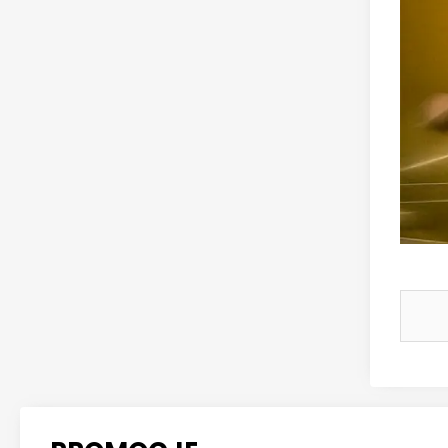
pra
bez
Trw
zap
Po
Ja
Typ
zsz