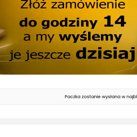
cy ciągłej, oraz zabezpieczenia przed przypadkowym wystrz
pieczeństwo narzędzi.
ałość i Niezawodność:
Nasze gwoździarki i zszywacze wykon
ewnia ich długą żywotność i niezawodność nawet w trudnyc
pularne marki w naszej ofercie:
Bosch
Makita
DeWalt
Metabo
Hikoki
Paczka zostanie wysłana w najbl
k wybrać odpowiednią gwoździarkę lub zszywa
 Narzędzia:
Wybierz odpowiedni typ narzędzia (gwoździark
ywacz ręczny, elektryczny, pneumatyczny) w zależności od spe