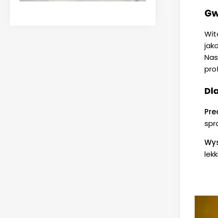
Gw
Wit
jak
Nas
pro
Dl
Pre
spr
Wys
lek
dzia
Erg
wyg
Zaa