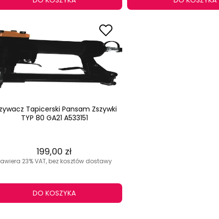
DO KOSZYKA
DO KOSZYKA
zywacz Tapicerski Pansam Zszywki
TYP 80 GA21 A533151
199,00 zł
zawiera 23% VAT, bez kosztów dostawy
DO KOSZYKA