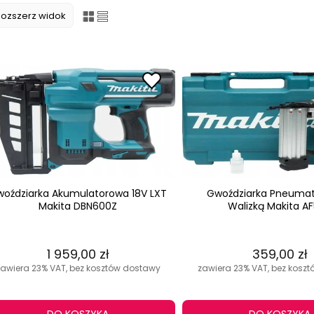
Rozszerz widok
oździarka Akumulatorowa 18V LXT
Gwoździarka Pneumat
Makita DBN600Z
Walizką Makita A
1 959,00 zł
359,00 zł
zawiera 23% VAT, bez kosztów dostawy
zawiera 23% VAT, bez kosz