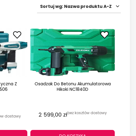
Sortuj wg:
Nazwa produktu A-Z
yczna Z
Osadzak Do Betonu Akumulatorowa
F506
Hikoki NC1840D
bez kosztów dostawy
2 599,00 zł
tów dostawy