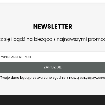
da gwoździarka i zszywacz zakupiony u nas objęty jest gwara
arcie techniczne, aby zapewnić długotrwałe i bezproblemow
raszamy do zapoznania się z naszą ofertą gwoździarek i zsz
NEWSLETTER
ewnią precyzję i efektywność w każdym projekcie budowla
sz się i bądź na bieżąco z najnowszymi promo
ZAPISZ SIĘ
Twoje dane będą przetwarzane zgodnie z naszą
polityką prywatno