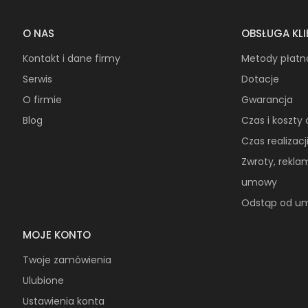
O NAS
OBSŁUGA KL
Kontakt i dane firmy
Metody płatn
Serwis
Dotacje
O firmie
Gwarancja
Blog
Czas i koszty
Czas realizac
Zwroty, rekla
umowy
Odstąp od um
MOJE KONTO
Twoje zamówienia
Ulubione
Ustawienia konta