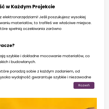
ość w Każdym Projekcie
 elektronarzędziami! Jeśli poszukujesz wysokiej
waniu materiałów, to trafiłeś we właściwe miejsce.
które spełnią oczekiwania zarówno
wacze?
ają szybkie i dokładne mocowanie materiałów, co
skich i budowlanych.
 które poradzą sobie z każdym zadaniem, od
ysoka wydajność gwarantuje szybkie i niezawodne
Rozwiń
ja naszych gwoździarek i zszywaczy zapewniają
 nawet podczas długotrwałego użytkowania.
je takie jak regulacja głębokości wbijania, tryb