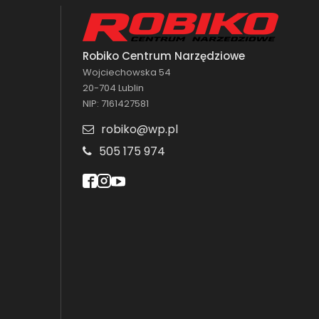
Robiko Centrum Narzędziowe
Wojciechowska 54
20-704 Lublin
NIP: 7161427581
robiko@wp.pl
505 175 974