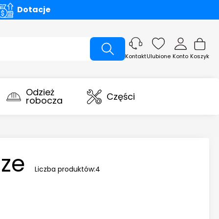
Dotacje
Ulubione
Konto
Koszyk
Kontakt
Odzież
Części
robocza
cze
Liczba produktów:
4