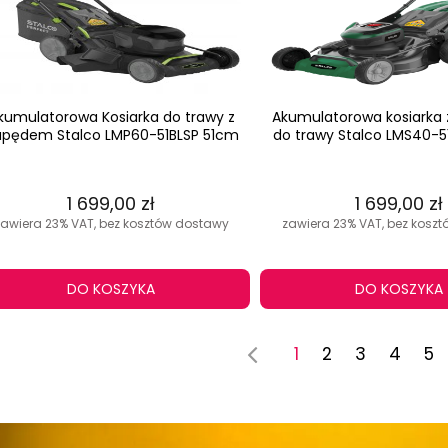
kumulatorowa Kosiarka do trawy z
Akumulatorowa kosiarka
pędem Stalco LMP60-51BLSP 51cm
do trawy Stalco LMS40-
1 699,00 zł
1 699,00 zł
zawiera 23% VAT, bez kosztów dostawy
zawiera 23% VAT, bez kosz
DO KOSZYKA
DO KOSZYKA
1
2
3
4
5