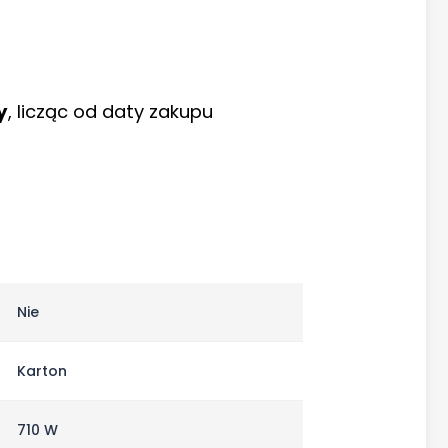
y
, licząc od daty zakupu
D
Nie
e
Karton
c
710 W