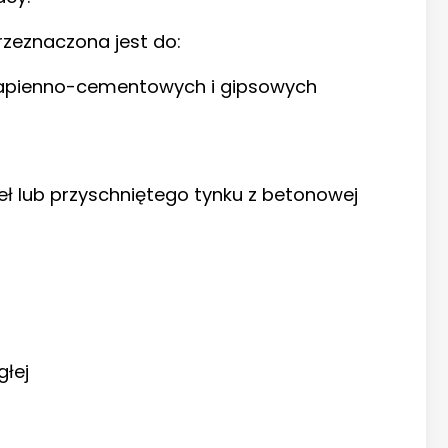
rzeznaczona jest do:
wapienno-cementowych i gipsowych
ł lub przyschniętego tynku z betonowej
łej