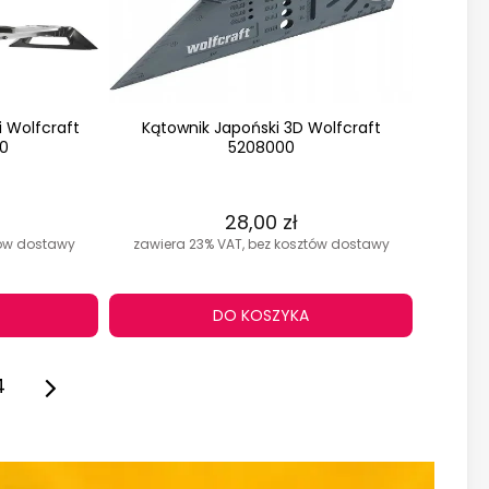
i Wolfcraft
Kątownik Japoński 3D Wolfcraft
0
5208000
28,00 zł
tów dostawy
zawiera 23% VAT, bez kosztów dostawy
DO KOSZYKA
4