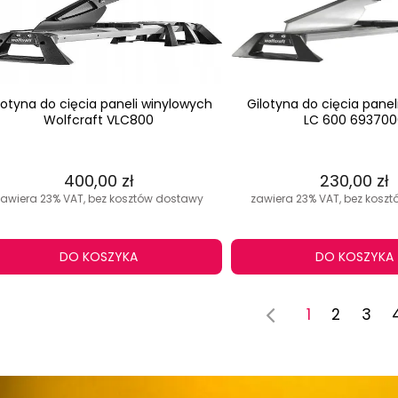
lotyna do cięcia paneli winylowych
Gilotyna do cięcia panel
Wolfcraft VLC800
LC 600 693700
400,00 zł
230,00 zł
zawiera 23% VAT, bez kosztów dostawy
zawiera 23% VAT, bez kosz
DO KOSZYKA
DO KOSZYKA
1
2
3