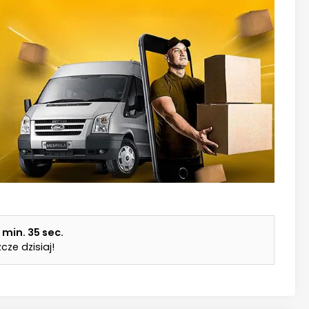
5 min.
34 sec.
cze dzisiaj!