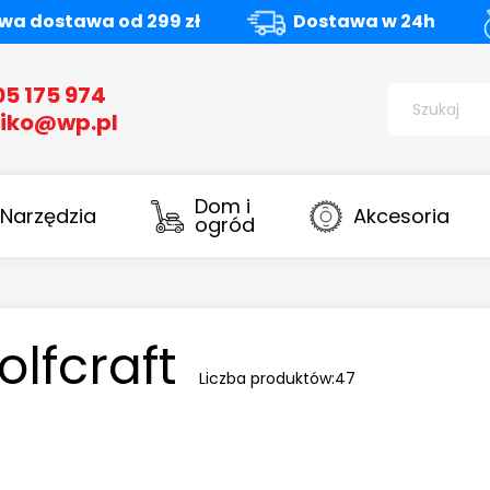
a dostawa od 299 zł
Dostawa w 24h
05 175 974
iko@wp.pl
Dom i
Narzędzia
Akcesoria
ogród
lfcraft
Liczba produktów:
47