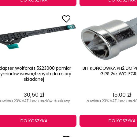
DO KOSZYKA
DO KOSZYKA
dapter Wolfcraft 5223000 pomiar
BIT KOŃCÓWKA PH2 DO P
ymiarów wewnętrznych do miary
GIPS 2sz WOLFCR
składanej
30,50 zł
15,00 zł
zawiera 23% VAT, bez kosztów dostawy
zawiera 23% VAT, bez kosz
DO KOSZYKA
DO KOSZYKA