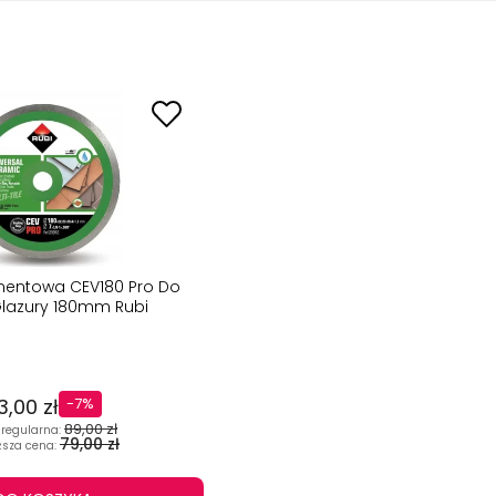
mentowa CEV180 Pro Do
lazury 180mm Rubi
3,00 zł
-7%
89,00 zł
regularna:
79,00 zł
ższa cena: