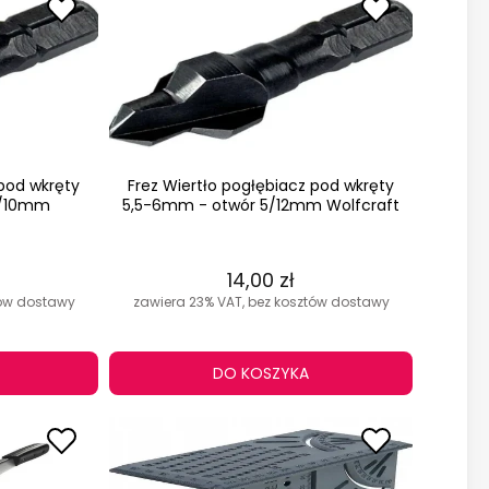
 pod wkręty
Frez Wiertło pogłębiacz pod wkręty
4/10mm
5,5-6mm - otwór 5/12mm Wolfcraft
14,00 zł
tów dostawy
zawiera 23% VAT, bez kosztów dostawy
DO KOSZYKA