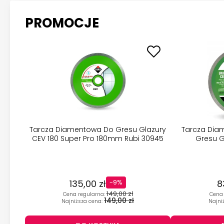
PROMOCJE
Tarcza Diamentowa Do Gresu Glazury
Tarcza Dia
CEV 180 Super Pro 180mm Rubi 30945
Gresu G
135,00 zł
8
-9%
149,00 zł
Cena regularna:
Cena 
149,00 zł
Najniższa cena:
Najni